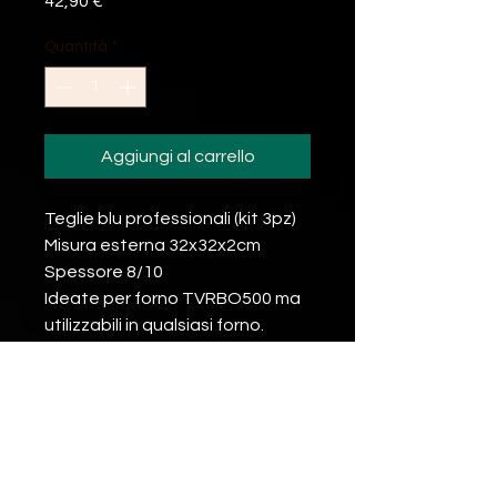
Prezzo
42,90 €
Quantità
*
Aggiungi al carrello
Teglie blu professionali (kit 3pz)
Misura esterna 32x32x2cm
Spessore 8/10
Ideate per forno TVRBO500 ma
utilizzabili in qualsiasi forno.
Prodotto “made in Italy”
certificato per alimenti.
Spedizione: LUNEDI 2 FEBBRAIO
INFO SPEDIZIONI