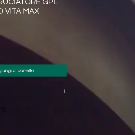
 BRUCIATORE GPL
 VITA MAX
iungi al carrello
 nel prezzo con corriere
izio di consegna su appuntamento