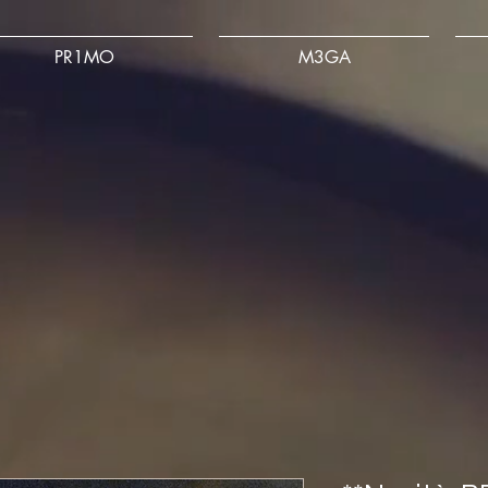
PR1MO
M3GA