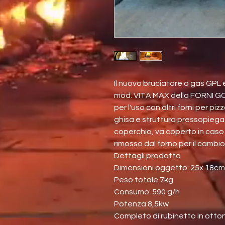
Il nuovo bruciatore a gas GPL
mod. VITA MAX della FORNI G
per l'uso con altri forni per pi
ghisa e struttura pressopiega
coperchio, va coperto in caso 
rimosso dal forno per il cambi
Dettagli prodotto
Dimensioni oggetto: 25x 18cm
Peso totale 7kg
Consumo: 590 g/h
Potenza 8,5kw
Completo di rubinetto in otton