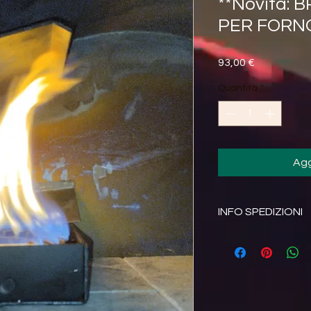
**Novità:
PER FORNO
Prezzo
93,00 €
Quantità
*
Agg
INFO SPEDIZIONI
Spedizione compresa
espresso BRT. Serv
inclusa nel prezzo.